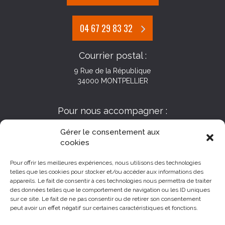
04 67 29 83 32
Courrier postal :
9 Rue de la République
34000 MONTPELLIER
Pour nous accompagner :
Gérer le consentement aux
cookies
Pour offrir les meilleures expériences, nous utilisons des technologies
telles que les cookies pour stocker et/ou accéder aux informations des
appareils. Le fait de consentir à ces technologies nous permettra de traiter
des données telles que le comportement de navigation ou les ID uniques
sur ce site. Le fait de ne pas consentir ou de retirer son consentement
peut avoir un effet négatif sur certaines caractéristiques et fonctions.