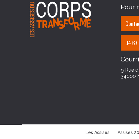
Pour n
Contac
04 67
Courri
9 Rue d
34000 
Les Assises
Assises 2