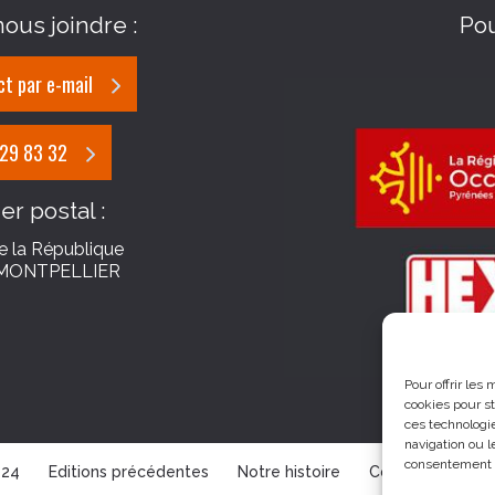
ous joindre :
Po
t par e-mail
 29 83 32
er postal :
e la République
MONTPELLIER
Pour offrir les
cookies pour st
ces technologi
navigation ou l
consentement pe
024
Editions précédentes
Notre histoire
Contenu Multim