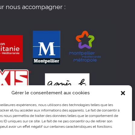
ur nous accompagner :
Gérer le consentement aux cookies
 meilleures expériences, nous utilisons des technologies telles que les
ocker et/ou accéder aux informations des appareils. Le fait de consentir à
es nous permettra de traiter des données telles que le comportement de
es ID uniques sur ce site. Le fait de ne pas consentir ou de retirer son
ut avoir un effet négatif sur certaines caractéristiques et fonctions.
édia
Infos pratiques