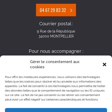
04 67 29 83 32
Courrier postal :
9 Rue de la République
34000 MONTPELLIER
Pour nous accompagner :
Gérer le consentement aux
cookies
Pour offrir les meilleures expériences, nous utilisons des technologies
telles que les cookies pour stocker et/ou accéder aux informations des
appareils. Le fait de consentir à ces technologies nous permettra de traiter
des données telles que le comportement de navigation ou les ID uniques
sur ce site. Le fait de ne pas consentir ou de retirer son consentement
peut avoir un effet négatif sur certaines caractéristiques et fonctions.