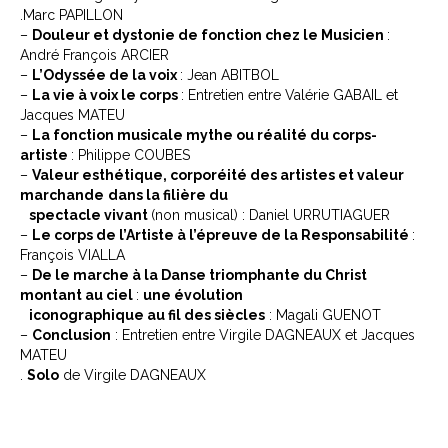
.Marc PAPILLON
–
Douleur et dystonie de fonction chez le Musicien
:
André François ARCIER
–
L’Odyssée de la voix
: Jean ABITBOL
–
La vie à voix le corps
: Entretien entre Valérie GABAIL et
Jacques MATEU
–
La fonction musicale mythe ou réalité du corps-
artiste
: Philippe COUBES
–
Valeur esthétique, corporéité des artistes et valeur
marchande
dans la filière du
spectacle vivant
(non musical) : Daniel URRUTIAGUER
–
Le corps de l’Artiste à l’épreuve de la Responsabilité
:
François VIALLA
–
De le marche à la Danse triomphante du Christ
montant au ciel
:
une évolution
iconographique au fil des siècles
: Magali GUENOT
–
Conclusion
: Entretien entre Virgile DAGNEAUX et Jacques
MATEU
.
Solo
de Virgile DAGNEAUX