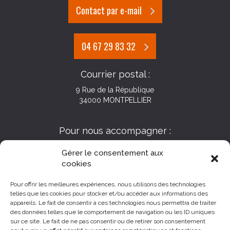
Contact par e-mail
04 67 29 83 32
Courrier postal :
9 Rue de la République
34000 MONTPELLIER
Pour nous accompagner :
Gérer le consentement aux
cookies
Pour offrir les meilleures expériences, nous utilisons des technologies
telles que les cookies pour stocker et/ou accéder aux informations des
appareils. Le fait de consentir à ces technologies nous permettra de traiter
des données telles que le comportement de navigation ou les ID uniques
sur ce site. Le fait de ne pas consentir ou de retirer son consentement