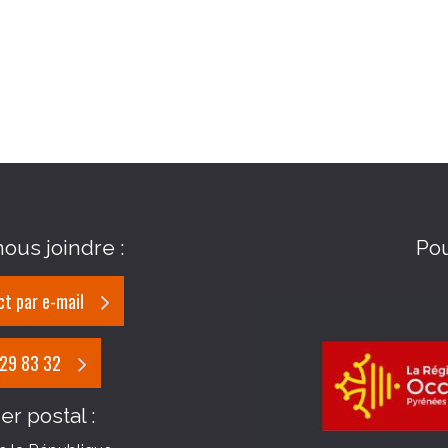
ous joindre :
Po
t par e-mail
 29 83 32
er postal :