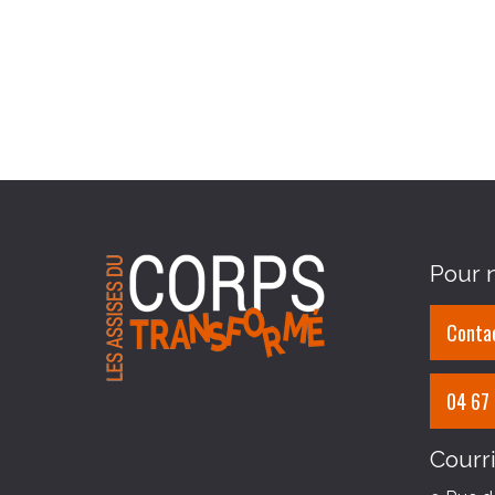
Pour n
Contac
04 67
Courri