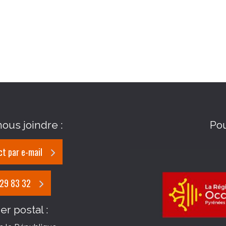
ous joindre :
Po
t par e-mail
 29 83 32
er postal :