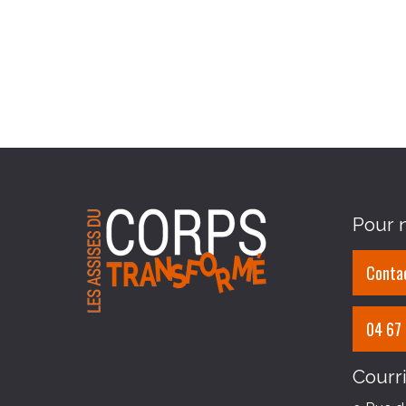
Pour n
Contac
04 67
Courri