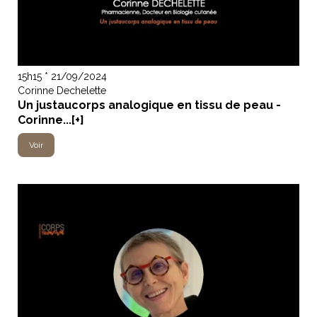
15h15 * 21/09/2024
Corinne Dechelette
Un justaucorps analogique en tissu de peau -
Corinne...[+]
Voir