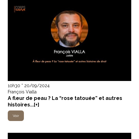
10h30 * 20/09/2024
François Vialla
A fleur de peau ? La “rose tatouée” et autres
histoires...[+]
Voir