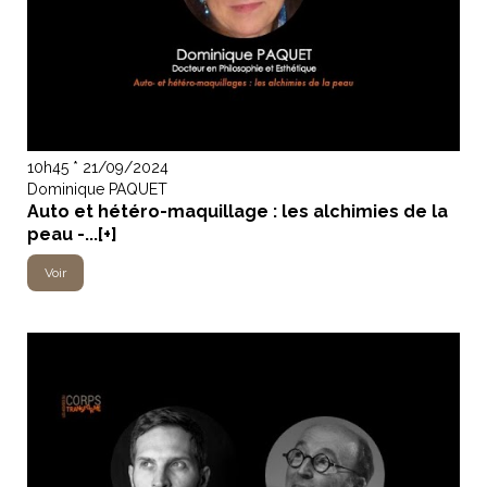
10h45 * 21/09/2024
Dominique PAQUET
Auto et hétéro-maquillage : les alchimies de la
peau -...[+]
Voir